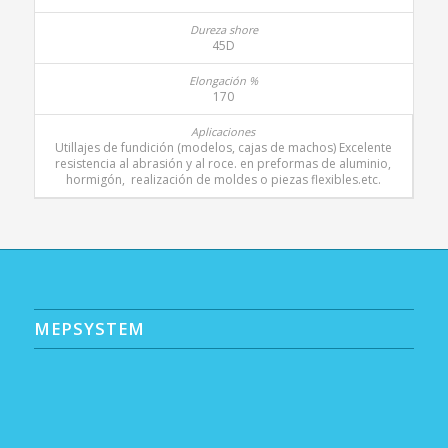
45D
170
Utillajes de fundición (modelos, cajas de machos) Excelente
resistencia al abrasión y al roce. en preformas de aluminio,
hormigón, realización de moldes o piezas flexibles.etc.
MEPSYSTEM