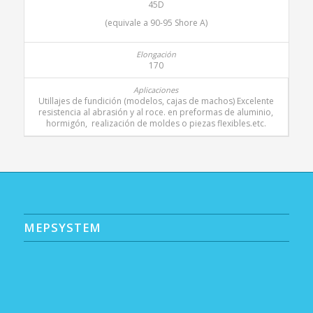
45D
(equivale a 90-95 Shore A)
170
Utillajes de fundición (modelos, cajas de machos) Excelente
resistencia al abrasión y al roce. en preformas de aluminio,
hormigón, realización de moldes o piezas flexibles.etc.
MEPSYSTEM